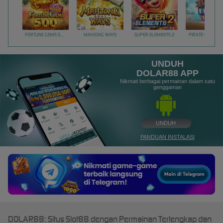
FORTUNE GEMS 500
MAHJONG WAYS
SUPER ELEMENTS 2
PIRATE QUEST 1
UNDUH
DOLAR88 APP
Nikmati berbagai permainan dalam satu
genggaman
UNDUH
PANDUAN INSTALASI
DOLAR88: Situs Slot88 dengan Permainan Terlengkap dan