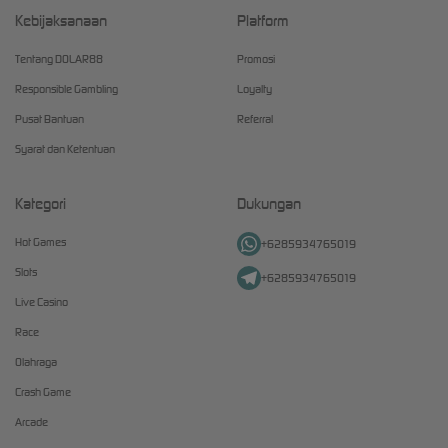
Kebijaksanaan
Platform
Tentang DOLAR88
Promosi
Responsible Gambling
Loyalty
Pusat Bantuan
Referral
Syarat dan Ketentuan
Kategori
Dukungan
Hot Games
+6285934765019
Slots
+6285934765019
Live Casino
Race
Olahraga
Crash Game
Arcade