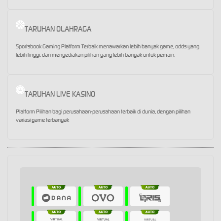
TARUHAN OLAHRAGA
Sportsbook Gaming Platform Terbaik menawarkan lebih banyak game, odds yang
lebih tinggi, dan menyediakan pilihan yang lebih banyak untuk pemain.
TARUHAN LIVE KASINO
Platform Pilihan bagi perusahaan-perusahaan terbaik di dunia, dengan pilihan
variasi game terbanyak