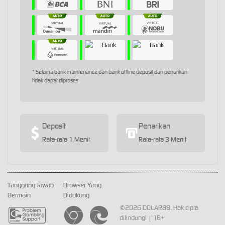
* Selama bank maintenance dan bank offline deposit dan penarikan
tidak dapat diproses
Deposit
Penarikan
Rata-rata 1 Menit
Rata-rata 3 Menit
Tanggung Jawab
Browser Yang
Bermain
Didukung
©2026 DOLAR88. Hak cipta
dilindungi | 18+