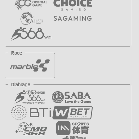
Race
Olahraga