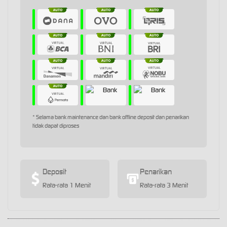
* Selama bank maintenance dan bank offline deposit dan penarikan
tidak dapat diproses
Deposit
Penarikan
Rata-rata 1 Menit
Rata-rata 3 Menit